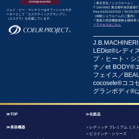
｜東京支社／ショウルーム｜
〒104-0061 東京都中央区銀座5
ジェイ・ビー・マシナリーはオフィシャルサポ
Free:0120-010-510｜Tel.03-3
ーターとして「エステティックグランプリ」
［体験ショウルームのご案内］
（エスグラ）を応援しています。
＊最新の美容機器体験を随時承
＊アクセスはこちら
J.B.MACHI
LEDist®レディ
プ・ヒート・システ
ナ／et BODY
フェイス／BEAU
cocosele
グランボディ®