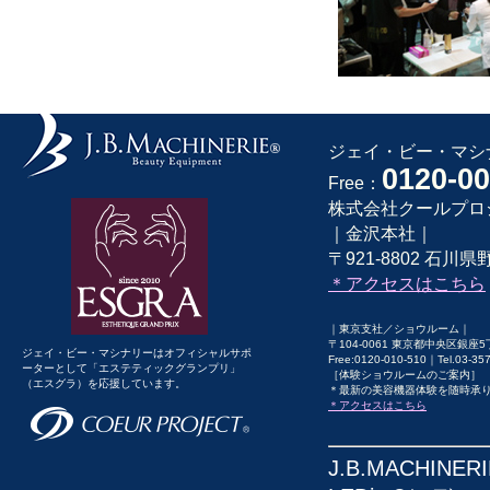
ジェイ・ビー・マシナ
0120-00
Free：
株式会社クールプロ
｜金沢本社｜
〒921-8802 石川県野
＊アクセスはこちら
｜東京支社／ショウルーム｜
〒104-0061 東京都中央区銀座5
ジェイ・ビー・マシナリーはオフィシャルサポ
Free:0120-010-510｜Tel.03-3
ーターとして「エステティックグランプリ」
［体験ショウルームのご案内］
（エスグラ）を応援しています。
＊最新の美容機器体験を随時承
＊アクセスはこちら
J.B.MACHI