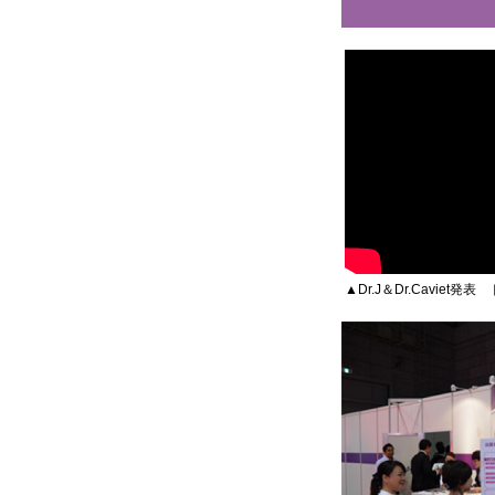
▲Dr.J＆Dr.Caviet発