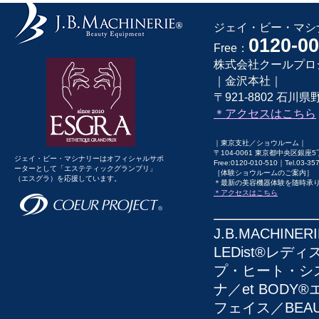
ジェイ・ビー・マシナ
0120-00
Free：
株式会社クールプロ
｜金沢本社｜
〒921-8802 石川県野
＊アクセスはこちら
｜東京支社／ショウルーム｜
〒104-0061 東京都中央区銀座5
ジェイ・ビー・マシナリーはオフィシャルサポ
Free:0120-010-510｜Tel.03-3
ーターとして「エステティックグランプリ」
［体験ショウルームのご案内］
（エスグラ）を応援しています。
＊最新の美容機器体験を随時承
＊アクセスはこちら
J.B.MACHI
LEDist®レディ
プ・ヒート・システ
ナ／et BODY
フェイス／BEAU